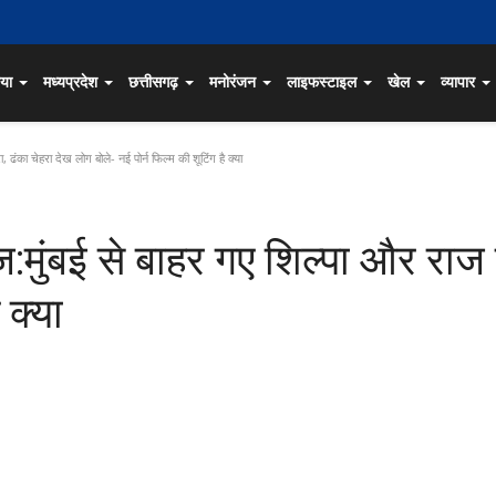
िया
मध्यप्रदेश
छत्तीसगढ़
मनोरंजन
लाइफस्टाइल
खेल
व्यापार
, ढंका चेहरा देख लोग बोले- नई पोर्न फिल्म की शूटिंग है क्या
ज:मुंबई से बाहर गए शिल्पा और राज क
 क्या