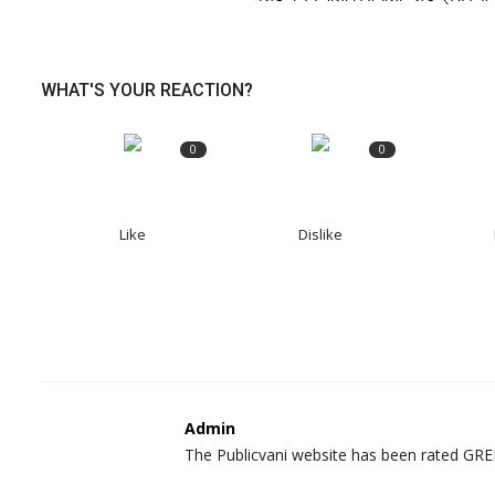
WHAT'S YOUR REACTION?
0
0
Like
Dislike
Admin
The Publicvani website has been rated GREEN