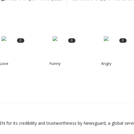
0
0
0
Love
Funny
Angry
 for its credibility and trustworthiness by Newsguard, a global servic