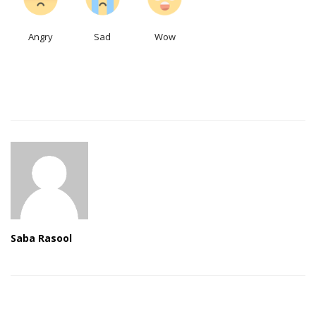
Angry
Sad
Wow
Saba Rasool