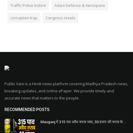
Traffic Police Indore
Adani Defence & Aerospace
corruption trap
Congress resets
Public Vani is a Hindi news platform covering Madhya Pradesh news,
breaking updates, and online ePaper. We provide timely and
accurate news that matters to the people.
RECOMMENDED POSTS
Mauganj में 315 पाव अवैध शराब जब्त, 30 हजार की शराब के...