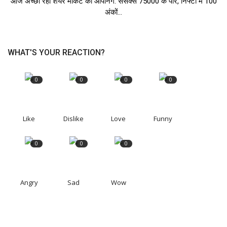
आज अच्छी रही शेयर मार्केट की ओपेनिंग: सेंसेक्स 75000 के पार, निफ्टी में 100
अंकों...
WHAT'S YOUR REACTION?
0
0
0
0
Like
Dislike
Love
Funny
0
0
0
Angry
Sad
Wow