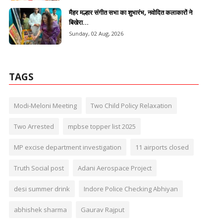
मैहर मल्हार संगीत सभा का शुभारंभ, नवोदित कलाकारों ने
बिखेरा...
Sunday, 02 Aug, 2026
TAGS
Modi-Meloni Meeting
Two Child Policy Relaxation
Two Arrested
mpbse topper list 2025
MP excise department investigation
11 airports closed
Truth Social post
Adani Aerospace Project
desi summer drink
Indore Police Checking Abhiyan
abhishek sharma
Gaurav Rajput