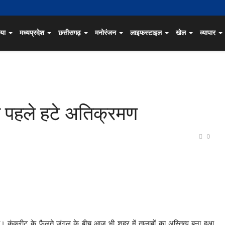
िया
मध्यप्रदेश
छत्तीसगढ़
मनोरंजन
लाइफस्टाइल
खेल
व्यापार
े पहले हटे अतिक्रमण
0
 कंक्रीट के फैलते जंगल के बीच आज भी शहर में तालाबों का अस्तित्व बना हुआ