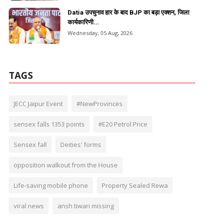
Datia उपचुनाव हार के बाद BJP का बड़ा एक्शन, जिला
कार्यकारिणी...
Wednesday, 05 Aug, 2026
TAGS
JECC Jaipur Event
#NewProvinces
sensex falls 1353 points
#E20 Petrol Price
Sensex fall
Deities' forms
opposition walkout from the House
Life-saving mobile phone
Property Sealed Rewa
viral news
ansh tiwari missing