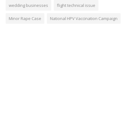
wedding businesses
flight technical issue
Minor Rape Case
National HPV Vaccination Campaign