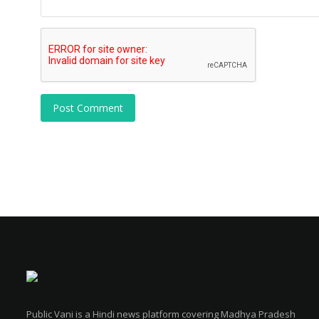
Post Comment
Public Vani is a Hindi news platform covering Madhya Pradesh