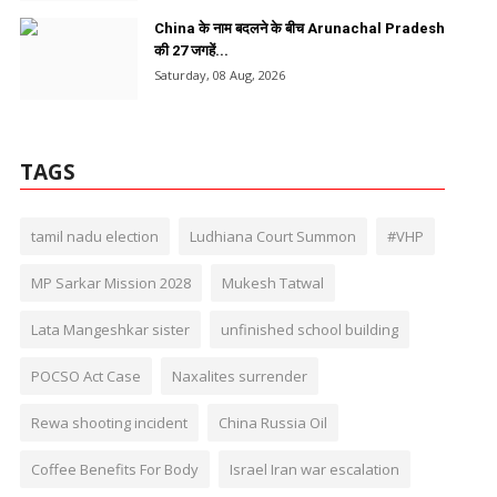
China के नाम बदलने के बीच Arunachal Pradesh
की 27 जगहें...
Saturday, 08 Aug, 2026
TAGS
tamil nadu election
Ludhiana Court Summon
#VHP
MP Sarkar Mission 2028
Mukesh Tatwal
Lata Mangeshkar sister
unfinished school building
POCSO Act Case
Naxalites surrender
Rewa shooting incident
China Russia Oil
Coffee Benefits For Body
Israel Iran war escalation