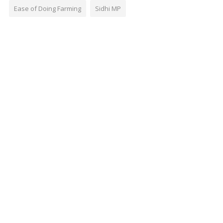
Ease of Doing Farming
Sidhi MP