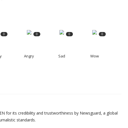
0
0
0
0
y
Angry
Sad
Wow
N for its credibility and trustworthiness by Newsguard, a global
urnalistic standards.