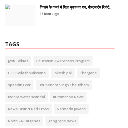
किराये के कमरे में मिला युवक का शव, पोस्टमार्टम रिपोर्ट...
15 hours ago
TAGS
Jyoti Talkies
Education Awareness Program
DGPKailashMakwana
lokesh pal
Khargone
speeding car
Bhupendra Singh Chaudhary
Indore water scandal
#Promotion News
Rewa District Red Cross
Narmada Jayanti
North 24 Parganas
gang rape news