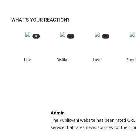
WHAT'S YOUR REACTION?
0
0
0
Like
Dislike
Love
Funn
Admin
The Publicvani website has been rated GREE
service that rates news sources for their jo