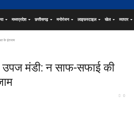
िया
मध्यप्रदेश
छत्तीसगढ़
मनोरंजन
लाइफस्टाइल
खेल
व्यापार
्षा के इंतजाम
षि उपज मंडी: न साफ-सफाई की
तजाम
0