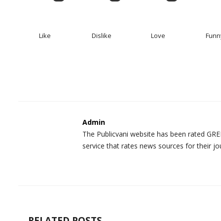
Like
Dislike
Love
Funn
Admin
The Publicvani website has been rated GREE
service that rates news sources for their jo
RELATED POSTS