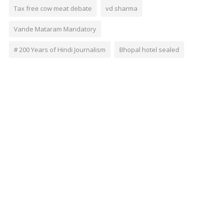
Tax free cow meat debate
vd sharma
Vande Mataram Mandatory
# 200 Years of Hindi Journalism
Bhopal hotel sealed