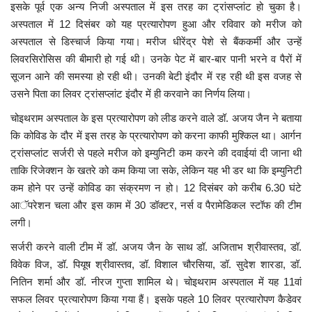
इसके पूर्व एक अन्य निजी अस्पताल में इस तरह का ट्रांसप्लांट हो चुका है।
अस्पताल में 12 दिसंबर को यह प्रत्यारोपण हुआ और रविवार को मरीज को
मध्यप्रदेश
अस्पताल से डिस्चार्ज किया गया। मरीज धीरेंद्र पेशे से बैंककर्मी और उन्हें
लिवरसिरोसिस की बीमारी हो गई थी। उनके पेट में बार-बार पानी भरने व पैरों में
छत्तीसगढ़
सूजन आने की समस्या हो रही थी। उनकी बेटी इंदौर में रह रही थी इस वजह से
उसने पिता का लिवर ट्रांसप्लांट इंदौर में ही करवाने का निर्णय लिया।
मनोरंजन
चोइथराम अस्पताल के इस प्रत्यारोपण को लीड करने वाले डॉ. अजय जैन ने बताया
कि कोविड के दौर में इस तरह के प्रत्यारोपण को करना काफी मुश्किल था। आर्गन
लाइफस्टाइल
ट्रांसप्लांट सर्जरी से पहले मरीज को इम्युनिटी कम करने की दवाईयां दी जाना थी
ताकि रिजेक्शन के खतरे को कम किया जा सके, लेकिन यह भी डर था कि इम्युनिटी
खेल
कम होने पर उन्हें कोविड का संक्रमण न हो। 12 दिसंबर को करीब 6.30 घंटे
आॅपरेशन चला और इस काम में 30 डॉक्टर, नर्स व पैरामेडिकल स्टॉफ की टीम
ब्रेकिंग न्यूज़
लगी।
व्यापार
सर्जरी करने वाली टीम में डॉ. अजय जैन के साथ डॉ. अजिताभ श्रीवास्तव, डॉ.
विवेक विज, डॉ. पियूष श्रीवास्तव, डॉ. विशाल चौरसिया, डॉ. सुदेश शारडा, डॉ.
टेक न्यूज़
नितिन शर्मा और डॉ. नीरज गुप्ता शामिल थे। चोइथराम अस्पताल में यह 11वां
सफल लिवर प्रत्यारोपण किया गया हैं। इसके पहले 10 लिवर प्रत्यारोपण कैडेवर