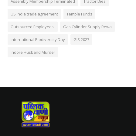
Assembly Membership Terminated
Tractor Dies
US India trade agreement
Temple Funds
Outsourced Employees'
Gas Cylinder Supply Rewa
International Biodiversity Day
GIS 2027
Indore Husband Murder