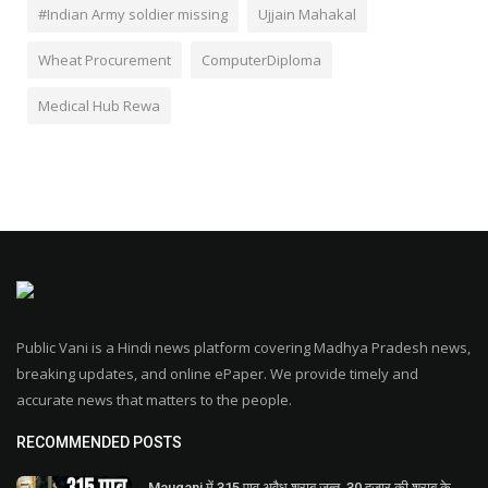
#Indian Army soldier missing
Ujjain Mahakal
Wheat Procurement
ComputerDiploma
Medical Hub Rewa
Public Vani is a Hindi news platform covering Madhya Pradesh news,
breaking updates, and online ePaper. We provide timely and
accurate news that matters to the people.
RECOMMENDED POSTS
Mauganj में 315 पाव अवैध शराब जब्त, 30 हजार की शराब के...