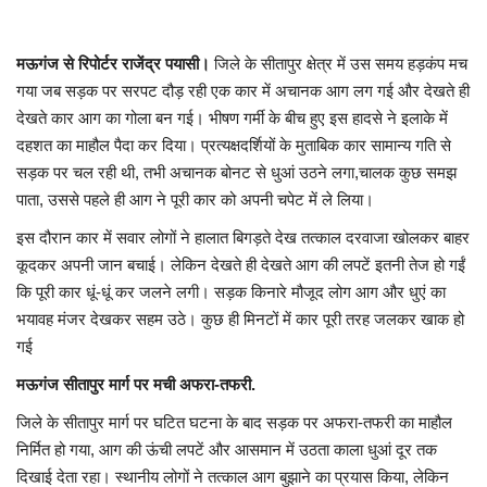
मध्यप्रदेश
मऊगंज से रिपोर्टर राजेंद्र पयासी।
जिले के सीतापुर क्षेत्र में उस समय हड़कंप मच
गया जब सड़क पर सरपट दौड़ रही एक कार में अचानक आग लग गई और देखते ही
छत्तीसगढ़
देखते कार आग का गोला बन गई। भीषण गर्मी के बीच हुए इस हादसे ने इलाके में
दहशत का माहौल पैदा कर दिया। प्रत्यक्षदर्शियों के मुताबिक कार सामान्य गति से
मनोरंजन
सड़क पर चल रही थी, तभी अचानक बोनट से धुआं उठने लगा,चालक कुछ समझ
पाता, उससे पहले ही आग ने पूरी कार को अपनी चपेट में ले लिया।
लाइफस्टाइल
इस दौरान कार में सवार लोगों ने हालात बिगड़ते देख तत्काल दरवाजा खोलकर बाहर
कूदकर अपनी जान बचाई। लेकिन देखते ही देखते आग की लपटें इतनी तेज हो गईं
खेल
कि पूरी कार धूं-धूं कर जलने लगी। सड़क किनारे मौजूद लोग आग और धुएं का
भयावह मंजर देखकर सहम उठे। कुछ ही मिनटों में कार पूरी तरह जलकर खाक हो
ब्रेकिंग न्यूज़
गई
व्यापार
मऊगंज सीतापुर मार्ग पर मची अफरा-तफरी.
जिले के सीतापुर मार्ग पर घटित घटना के बाद सड़क पर अफरा-तफरी का माहौल
टेक न्यूज़
निर्मित हो गया, आग की ऊंची लपटें और आसमान में उठता काला धुआं दूर तक
दिखाई देता रहा। स्थानीय लोगों ने तत्काल आग बुझाने का प्रयास किया, लेकिन