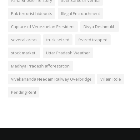
Asha Bhosle life story
#IAS Santosh Verma
Pak terrorist hideouts
Illegal Encroachment
Capture of Venezuelan President
Divya Deshmukh
several areas
truck seized
feared trapped
stock market .
Uttar Pradesh Weather
Madhya Pradesh afforestation
Vivekananda Needam Railway Overbridge
Villain Role
Pending Rent