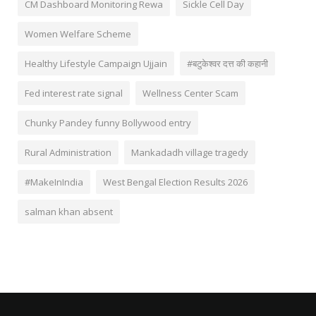
CM Dashboard Monitoring Rewa
Sickle Cell Day
Women Welfare Scheme
Healthy Lifestyle Campaign Ujjain
#बटुकेश्वर दत्त की कहानी
Fed interest rate signal
Wellness Center Scam
Chunky Pandey funny Bollywood entry
Rural Administration
Mankadadh village tragedy
#MakeInIndia
West Bengal Election Results 2026
salman khan absent