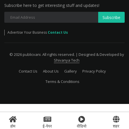
Subscribe here to get interesting stuff and updates!
Subscribe
Advertise Your Business
Contact Us
© 2026 publicvani. All rights reserved. | Designed & Developed by
Shivanya Tech
Contact Us
About Us
Gallery
Privacy Policy
Terms & Conditions
होम
ई-पेपर
वीडियो
शहर