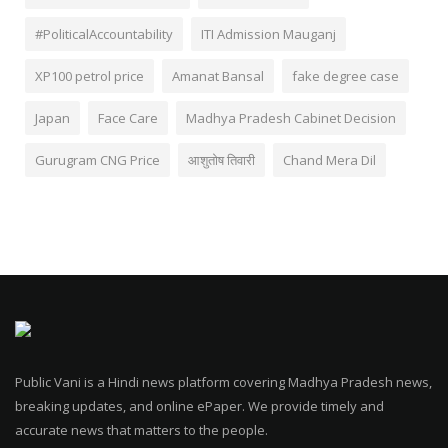
#PoliticalAccountability
ITI Admission Mauganj
XP100 petrol price
Amanat Bansal
fake degree case
Japan
Face Care
Madhya Pradesh Cabinet Decision
Gurugram CNG Price
आशुतोष तिवारी
Chand Mera Dil
Public Vani is a Hindi news platform covering Madhya Pradesh news,
breaking updates, and online ePaper. We provide timely and
accurate news that matters to the people.