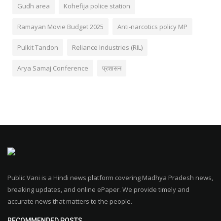
Gudh area
Kohefija police station
Ramayan Movie Budget 2025
Anti-narcotics policy MP
Pulkit Tandon
Reliance Industries (RIL)
Arya Samaj Conference
प्रशासन
Public Vani is a Hindi news platform covering Madhya Pradesh news,
breaking updates, and online ePaper. We provide timely and
accurate news that matters to the people.
RECOMMENDED POSTS