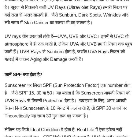
है। सूरज से निकलने वाली UV Rays (Ultraviolet Rays) हमारी स्किन पर
मध्यप्रदेश
कई तरह से असर डालती हैं—जैसे Sunburn, Dark Spots, Wrinkles और
लंबे समय में Skin Cancer का खतरा भी बढ़ सकता है।
छत्तीसगढ़
UV rays तीन तरह की होती हैं—UVA, UVB और UVC। इनमें से UVC तो
atmosphere में ही रुक जाती हैं, लेकिन UVA और UVB हमारी स्किन तक पहुंच
मनोरंजन
जाती हैं। UVB Rays से Sunburn होता है, जबकि UVA Rays स्किन की
गहराई में जाकर Aging और Damage करती हैं।
लाइफस्टाइल
जानें SPF क्या होता है?
खेल
Sunscreen पर लिखा SPF (Sun Protection Factor) एक number होता
ब्रेकिंग न्यूज़
है—जैसे SPF 15, 30 या 50। यह बताता है कि Sunscreen आपकी स्किन को
UVB Rays से कितनी Protection देता है। उदाहरण के लिए, अगर आपकी
व्यापार
स्किन बिना Sunscreen के 10 मिनट में जल जाती है, तो SPF 30 लगाने पर
Theoretically यह समय 30 गुना तक बढ़ सकता है।
टेक न्यूज़
लेकिन यह सिर्फ Ideal Condition में होता है, Real Life में ऐसा हमेशा नहीं