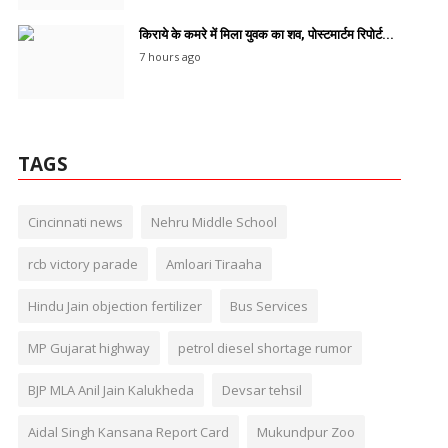
किराये के कमरे में मिला युवक का शव, पोस्टमार्टम रिपोर्ट...
7 hours ago
TAGS
Cincinnati news
Nehru Middle School
rcb victory parade
Amloari Tiraaha
Hindu Jain objection fertilizer
Bus Services
MP Gujarat highway
petrol diesel shortage rumor
BJP MLA Anil Jain Kalukheda
Devsar tehsil
Aidal Singh Kansana Report Card
Mukundpur Zoo