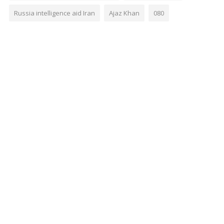
Russia intelligence aid Iran
Ajaz Khan
080