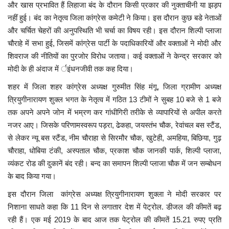
और खास प्रभावित हैं लिहाजा बंद के दौरान किसी प्रकार की नुक्ताचीनी या झड़प
नहीं हुई। बंद का नेतृत्व जिला कांग्रेस कमेटी ने किया। इस दौरान कुछ बडे नेताओं
मध्यप्रदेश
और चर्चित चेहरों की अनुपस्थिति भी चर्चा का विषय रही। इस दौरान शिल्पी प्लाजा
चौराहे में सभा हुई, जिसमें कांग्रेस पार्टी के पदाधिकारियों और वक्ताओं ने मोदी और
छत्तीसगढ़
शिवराज की नीतियों का पुरजोर विरोध जताया। कई वक्ताओं ने केन्द्र सरकार को
मोदी के ही अंदाज में र्इंधनजीवी तक कह दिया।
मनोरंजन
शहर में जिला शहर कांग्रेस अध्यक्ष गुरुमीत सिंह मंगू, जिला ग्रामीण अध्यक्ष
त्रियुगीनारायण शुक्ल भगत के नेतृत्व में गठित 13 टीमों ने सुबह 10 बजे से 1 बजे
लाइफस्टाइल
तक अपने अपने जोन में भम्रण कर गांधीगिरी तरीके से व्यापारियों से अपील करते
नजर आए। जिसके परिणामस्वरूप पड़रा, ढेकहा, जयस्तंभ चौक, रेवांचल बस स्टैंड,
खेल
से लेकर न्यू बस स्टैंड, नीम चौराहा से सिरमौर चौक, खुटेही, अमहिया, बिछिया, गुढ़
चौराहा, धोबिया टंकी, अस्पताल चौक, प्रकाश चौक जानकी पार्क, शिल्पी प्लाजा,
ब्रेकिंग न्यूज़
व्यंकट रोड की दुकानें बंद रही। बन्द का समापन शिल्पी प्लाजा चौक में जन सम्बोधन
के बाद किया गया।
व्यापार
इस दौरान जिला कांग्रेस अध्यक्ष त्रियुगीनारायण शुक्ला ने मोदी सरकार पर
टेक न्यूज़
निशाना साधते कहा कि 11 दिन से लगातार देश में पेट्रोल. डीजल की कीमतें बढ़
रही हैं। एक मई 2019 के बाद आज तक पेट्रोल की कीमतें 15.21 रुपए प्रति