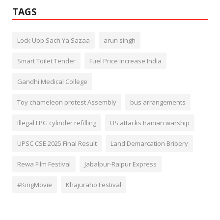
TAGS
Lock Upp Sach Ya Sazaa
arun singh
Smart Toilet Tender
Fuel Price Increase India
Gandhi Medical College
Toy chameleon protest Assembly
bus arrangements
Illegal LPG cylinder refilling
US attacks Iranian warship
UPSC CSE 2025 Final Result
Land Demarcation Bribery
Rewa Film Festival
Jabalpur-Raipur Express
#KingMovie
Khajuraho Festival