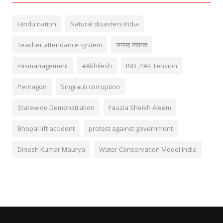
Hindu nation
Natural disasters India
Teacher attendance system
जनपद पंचायत
mismanagement
#Akhilesh
IND_PAK Tension
Pentagon
Singrauli corruption
Statewide Demonstration
Fauzia Sheikh Aleem
Bhopal lift accident
protest against government
Dinesh Kumar Maurya
Water Conservation Model India