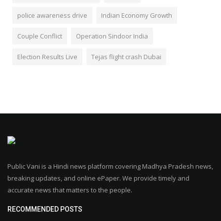
police awareness drive
Indian Economy Growth
Couple Conflict
Operation Sindoor India
Election Results Live
Tejas flight crash Dubai
Public Vani is a Hindi news platform covering Madhya Pradesh news,
breaking updates, and online ePaper. We provide timely and
accurate news that matters to the people.
RECOMMENDED POSTS