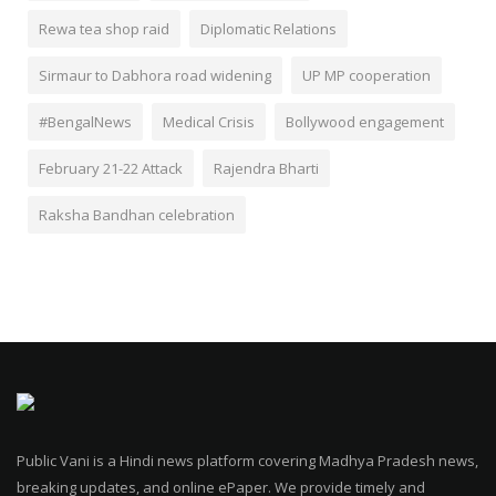
Rewa tea shop raid
Diplomatic Relations
Sirmaur to Dabhora road widening
UP MP cooperation
#BengalNews
Medical Crisis
Bollywood engagement
February 21-22 Attack
Rajendra Bharti
Raksha Bandhan celebration
Public Vani is a Hindi news platform covering Madhya Pradesh news,
breaking updates, and online ePaper. We provide timely and