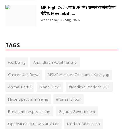
MP High Court का BJP के 3 राज्यसभा सांसदों को
नोटिस, Meenakshi...
Wednesday, 05 Aug, 2026
TAGS
wellbeing
Anandiben Patel Tenure
Cancer Unit Rewa
MSME Minister Chaitanya Kashyap
Animal Part 2
Manoj Govil
#Madhya Pradesh UCC
Hyperspectral Imaging
#Narsinghpur
President respect issue
Gujarat Government
Opposition to Cow Slaughter
Medical Admission