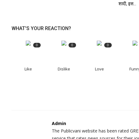
शादी, इस...
WHAT'S YOUR REACTION?
0
0
0
Like
Dislike
Love
Funn
Admin
The Publicvani website has been rated GREE
service that rates news sources for their jo