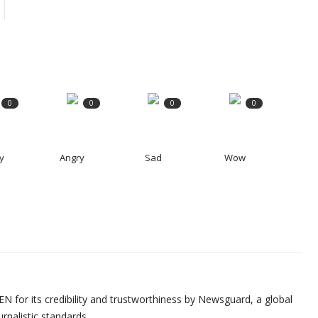
0
0
0
0
y
Angry
Sad
Wow
N for its credibility and trustworthiness by Newsguard, a global
urnalistic standards.