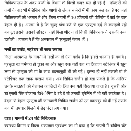
चिकित्सालय के अंदर बाकी के विभाग तो किसी कदर चल ही रहें हैं। डॉक्टरों की
कमी के बाद भी मेडिसिन और आर्थो से लेकर सर्जरी में भी काम चल रहा है पर जहां
मध्यप्रदेश
चिकित्सकों की भरमार है और जिस गायनी में 10 डॉक्टरों की पोस्टिंग हैं वहां के हाल
बेहाल ही है। आलम ये है कि सुबह पांच बजे से एक प्रसूता दर्द से कराहती रही
छत्तीसगढ़
बावजूद इसके उसको डॉक्टर नहीं मिला और न तो किसी चिकित्सक ने उसकी नब्ज
टटोली। हालात ये हैं कि अस्पताल में प्रसूताएं बेहाल हैं ।
मनोरंजन
नर्सों का बर्ताव, स्ट्रेचर भी साफ कराया
जिला अस्पताल के गायनी में नर्सों का तो ऐसा बर्ताव है कि इनसे भगवान ही बचाये।
लाइफस्टाइल
प्रसूता का गर्भपात हो चुका था और खून रुक नहीं रहा था लिहाजा स्टेÑचर में खून
लगा तो प्रसूता की मां के साथ बदसलूकी भी की गई। इतना ही नहीं उसकी मां से
खेल
स्टेÑचर तक साफ कराया गया। अब सिविल सर्जन ही बता सकते हैं कि आखिर
उनके मातहतों को नेशनल क्वालिटी के लिए क्या यही सिखाया जाता है। दूसरी ओर
ब्रेकिंग न्यूज़
डॉ एसबी सिंह रोजाना टेÑेनिंग दे रहे हैं तो उनकी ट्रेनिंग में भी यही सब्जेक्ट है।
वेदना से बेहाल प्रसूता की जानकारी सिविल सर्जन डॉ एस कारखुर को दी गई उसके
व्यापार
बाद भी उपचार मिलने में डेढ़ घंटा लग गया।
टेक न्यूज़
दावा। गायनी में 24 घंटे चिकित्सक
स्वास्थ्य विभाग व जिला अस्पताल प्रबंधन का भी दावा है कि गायनी में चौबीस घंटे