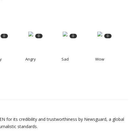
0
0
0
0
y
Angry
Sad
Wow
N for its credibility and trustworthiness by Newsguard, a global
urnalistic standards.