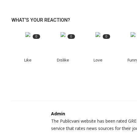
WHAT'S YOUR REACTION?
0
0
0
Like
Dislike
Love
Funn
Admin
The Publicvani website has been rated GREE
service that rates news sources for their jo