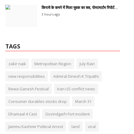
किराये के कमरे में मिला युवक का शव, पोस्टमार्टम रिपोर्ट...
3 hours ago
TAGS
zakir naik
Metropolitan Region
July Rain
new responsibilities
Admiral Dinesh K Tripathi
Rewa Ganesh Festival
Iran-US conflict news
Consumer durables stocks drop
March 31
Dhamaal 4 Cast
Govindgarh Fort incident
Jammu Kashmir Political Arrest
land
viral