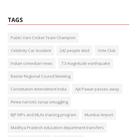
TAGS
Public Vani Cricket Team Champion
Celebrity Car Accident
242 people died
Vote Club
Indian comedian news
7.3 magnitude earthquake
Bastar Regional Council Meeting
Constitution Amendment India
Ajit Pawar passes away
Rewa narcotic syrup smuggling
BJP MPs and MLAs training program
Mumbai Airport
Madhya Pradesh education department transfers