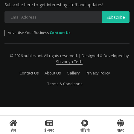
Subscribe here to get interesting stuff and updates!
Subscribe
Advertise Your Business
Contact Us
© 2026 publicvani. All rights reserved. | Designed & Developed by
Shivanya Tech
Contact Us
About Us
Gallery
Privacy Policy
Terms & Conditions
होम
ई-पेपर
वीडियो
शहर