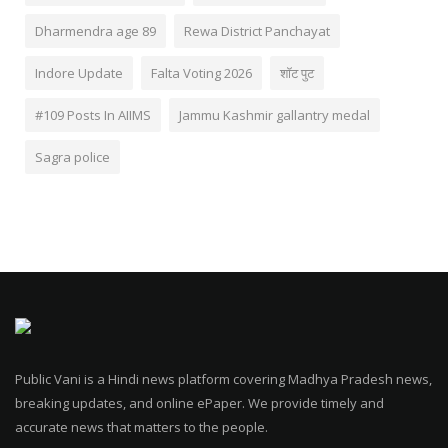
Dharmendra age 89
Rewa District Panchayat
Indore Update
Falta Voting 2026
शॉट पुट
#109 Posts In AIIMS
Jammu Kashmir gallantry medal
Sagra police
Public Vani is a Hindi news platform covering Madhya Pradesh news,
breaking updates, and online ePaper. We provide timely and
accurate news that matters to the people.