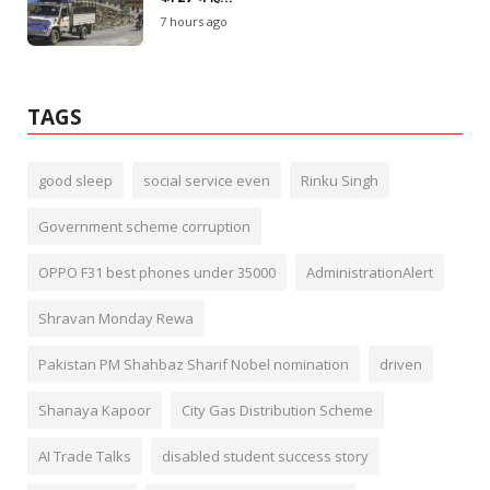
7 hours ago
TAGS
good sleep
social service even
Rinku Singh
Government scheme corruption
OPPO F31 best phones under 35000
AdministrationAlert
Shravan Monday Rewa
Pakistan PM Shahbaz Sharif Nobel nomination
driven
Shanaya Kapoor
City Gas Distribution Scheme
AI Trade Talks
disabled student success story