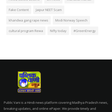
Fake Content
Jaipur NEET Scam
khandwa gang rape news
Modi Norway Speech
cultural program Rewa
Nifty today
#GreenEnergy
Public Vani is a Hindi news platform covering Madhya Pradesh news,
breaking updates, and online ePaper. We provide timely and