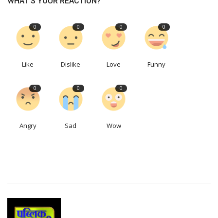
WHAT'S YOUR REACTION?
0
0
0
0
Like
Dislike
Love
Funny
0
0
0
Angry
Sad
Wow