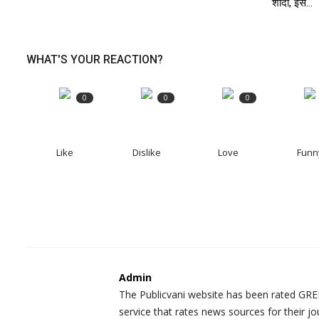
शादी, इस...
WHAT'S YOUR REACTION?
0
0
0
Like
Dislike
Love
Funn
Admin
The Publicvani website has been rated GREE
service that rates news sources for their jo