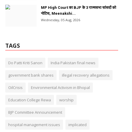
MP High Court का BJP के 3 राज्यसभा सांसदों को
नोटिस, Meenakshi...
Wednesday, 05 Aug, 2026
TAGS
Do Patti Kriti Sanon
India Pakistan final news
government bank shares
illegal recovery allegations
OilCrisis
Environmental Activism in Bhopal
Education College Rewa
worship
BJP Committee Announcement
hospital management issues
implicated