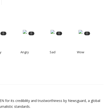
0
0
0
0
y
Angry
Sad
Wow
N for its credibility and trustworthiness by Newsguard, a global
urnalistic standards.