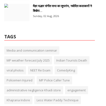
मैहर मल्हार संगीत सभा का शुभारंभ, नवोदित कलाकारों ने
बिखेरा...
Sunday, 02 Aug, 2026
TAGS
Media and communication seminar
MP weather forecast July 2025
Indian Tourists Death
viral photos
NEET Re Exam
ComedyKing
Policemen Injured
MP Police Caller Tune
administrative negligence Khadi store
engagement
Khajrana Indore
Less Water Paddy Technique