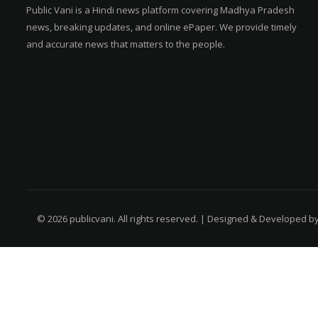
Public Vani is a Hindi news platform covering Madhya Pradesh
news, breaking updates, and online ePaper. We provide timely
and accurate news that matters to the people.
© 2026 publicvani. All rights reserved. | Designed & Developed b