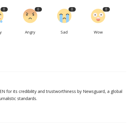
0
0
0
0
y
Angry
Sad
Wow
N for its credibility and trustworthiness by Newsguard, a global
urnalistic standards.