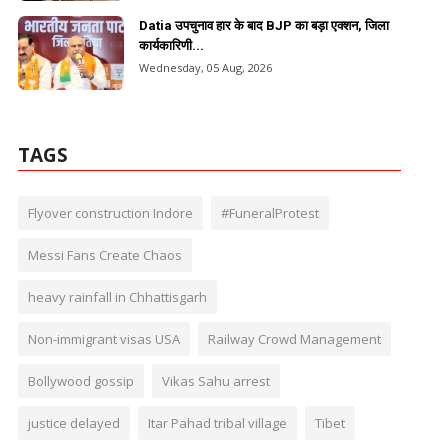
Datia उपचुनाव हार के बाद BJP का बड़ा एक्शन, जिला
कार्यकारिणी...
Wednesday, 05 Aug, 2026
TAGS
Flyover construction Indore
#FuneralProtest
Messi Fans Create Chaos
heavy rainfall in Chhattisgarh
Non-immigrant visas USA
Railway Crowd Management
Bollywood gossip
Vikas Sahu arrest
justice delayed
Itar Pahad tribal village
Tibet