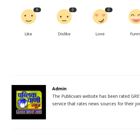
0
0
0
Like
Dislike
Love
Funn
Admin
The Publicvani website has been rated GREE
service that rates news sources for their jo