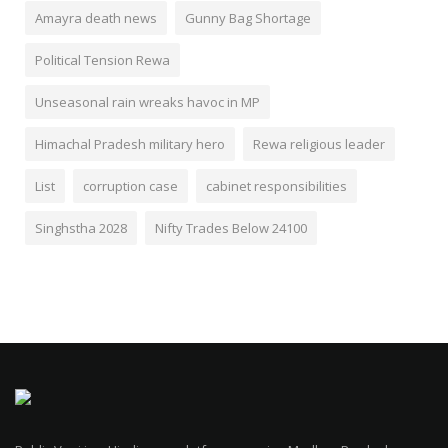
Amayra death news
Gunny Bag Shortage
Political Tension Rewa
Unseasonal rain wreaks havoc in MP
Himachal Pradesh military hero
Rewa religious leader
List
corruption case
cabinet responsibilities
Singhstha 2028
Nifty Trades Below 24100