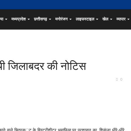
िया
मध्यप्रदेश
छत्तीसगढ़
मनोरंजन
लाइफस्टाइल
खेल
व्यापार
ुंची जिलाबदर की नोटिस
0
ने वाले चित्रक्ूट के हिस्ट्रीशीटर भूमाफिया पर प्रशासन का शिकंजा धीरे-धीरे