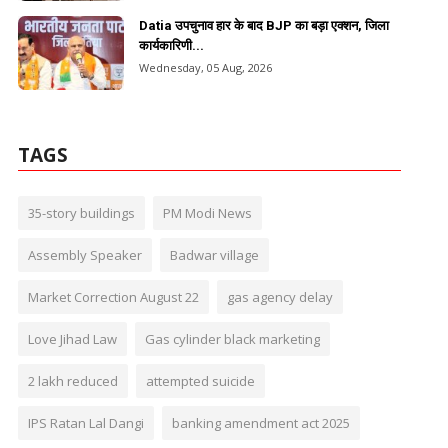
Datia उपचुनाव हार के बाद BJP का बड़ा एक्शन, जिला
कार्यकारिणी...
Wednesday, 05 Aug, 2026
TAGS
35-story buildings
PM Modi News
Assembly Speaker
Badwar village
Market Correction August 22
gas agency delay
Love Jihad Law
Gas cylinder black marketing
2 lakh reduced
attempted suicide
IPS Ratan Lal Dangi
banking amendment act 2025