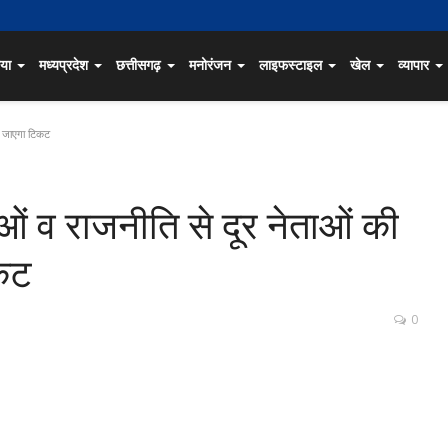
िया
मध्यप्रदेश
छत्तीसगढ़
मनोरंजन
लाइफस्टाइल
खेल
व्यापार
या जाएगा टिकट
ं व राजनीति से दूर नेताओं की
िकट
0