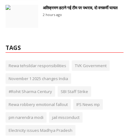
अतिक्रमण हटाने गई टीम पर पथराव, दो वनकर्मी घायल
2 hours ago
TAGS
Rewa tehsildar responsibilities
TVK Government
November 1 2025 changes India
#Rohit Sharma Century
SBI Staff Strike
Rewa robbery emotional fallout
IFS News mp
pm narendra modi
jail misconduct
Electricity issues Madhya Pradesh