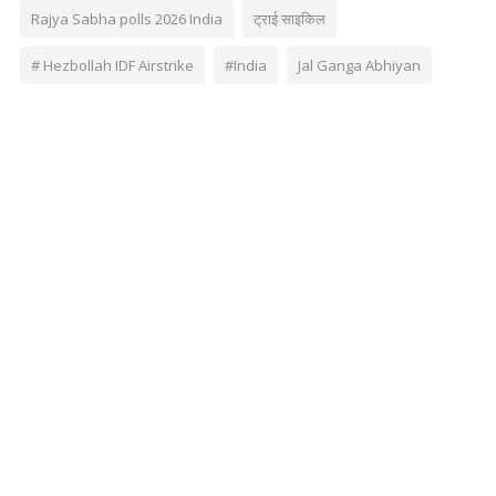
Rajya Sabha polls 2026 India
ट्राई साइकिल
# Hezbollah IDF Airstrike
#India
Jal Ganga Abhiyan