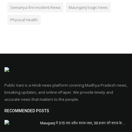
Semariya fire incident Rewa
Maunganj tragic news
Physical Health
Public Vani is a Hindi news platform covering Madhya Pradesh news,
breaking updates, and online ePaper. We provide timely and
accurate news that matters to the people.
RECOMMENDED POSTS
Mauganj में 315 पाव अवैध शराब जब्त, 30 हजार की शराब के...