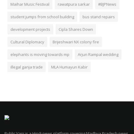
Maihar Music Festival
rawatpura sarkar
#BJPNews
student jumps from school building
bus stand repairs
development projects
Cipla Shares Down
Cultural Diplomacy
Brijeshwari NX colony fire
elephants is moving towards mp
Arjun Rampal wedding
illegal ganja trade
MLA Humayun Kabir
Public Vani is a Hindi news platform covering Madhya Pradesh news,