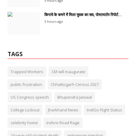
5 hours ago
किराये के कमरे में मिला युवक का शव, पोस्टमार्टम रिपोर्ट...
5 hours ago
TAGS
Trapped Workers
CM will inaugurate
public frustration
Chhattisgarh Census 2027
US Congress speech
Bhupendra Jaiswal
College Lockout
Jharkhand News
IndiGo Flight Status
celebrity home
Indore Road Rage
10-year-old student death
antivenom injection