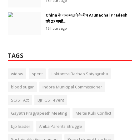
16 hours ago
China के नाम बदलने के बीच Arunachal Pradesh
की 27 जगहें...
16 hours ago
TAGS
widow
spent
Loktantra Bachao Satyagraha
blood sugar
Indore Municipal Commissioner
SC/ST Act
BJP GST event
Gayatri Pragyapeeth Meeting
Meitei Kuki Conflict
bjp leader
Anika Parents Struggle
Sustainable Environment
Rewa Lokayukta action