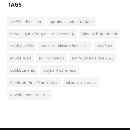
TAGS
#MPChiefMinister
opration sindoor update
Chhattisgarh Congress MLA Meeting
Mineral Department
स्वदेशी ही खरीदेंगे
India vs Pakistan final 2023
Wakf Act
MR-04 Road
MP Promotion
My Youth My Pride 2026
CBSEStudents
#CyberAwareness
Celebrate First-Time Voters
oil price increase
development projects