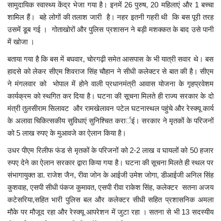
सामुदायिक स्वास्थ्य केंद्र भेजा गया है। इनमें 26 पुरुष, 20 महिलाएं और 1 बच्चा
शामिल हैं। बहे लोगों की तलाश जारी है। नहर इतनी गहरी थी कि बस पूरी तरह
मध्यप्रदेश
उसमें डूब गई । गोताखोरों और पुलिस प्रशासन ने बड़ी मशक्कत के बाद उसे पानी
में खोजा ।
छत्तीसगढ़
बताया गया है कि बस में बघवार, चोरगढ़ी समेत आसपास के भी यात्री सवार थे। बस
हादसे को लेकर सीएम शिवराज सिंह चौहान ने सीधी कलेक्टर से बात की है। सीएम
मनोरंजन
ने मंगलवार को भोपाल में होने वाली प्रधानमंत्री आवास योजना के गृहप्रवेशम
कार्यक्रम को स्थगित कर दिया है। घटना की सूचना मिलते ही राज्य सरकार के दो
लाइफस्टाइल
मंत्री तुलसीराम सिलावट और रामखेलावन पटेल घटनास्थल पहुंचे और रेस्क्यू कार्य
के अलावा चिकित्सकीय सुविधाएं सुनिश्चित करार्इंं। सरकार ने मृतकों के परिजनों
खेल
को 5 लाख रुपए के मुआवजे का ऐलान किया है।
ब्रेकिंग न्यूज़
उधर पीएम रिलीफ फंड से मृतकों के परिजनों को 2-2 लाख व घायलों को 50 हजार
रुपए देने का ऐलान सरकार द्वारा किया गया है। घटना की सूचना मिलते ही स्थल पर
व्यापार
संभागायुक्त डा. राजेश जैन, रीवा जोन के आईजी उमेश जोगा, डीआईजी अनिल सिंह
कुशवाह, एसपी सीधी पंकज कुमावत, एसपी रीवा राकेश सिंह, कलेक्टर सतना अजय
टेक न्यूज़
कटेसरिया,सहित भारी पुलिस बल और कलेक्टर सीधी सहित प्रशासनिक अमला
मौके पर मौजूद रहा और रेस्क्यू आपरेशन में जुटा रहा । सतना से भी 13 सदस्यीय