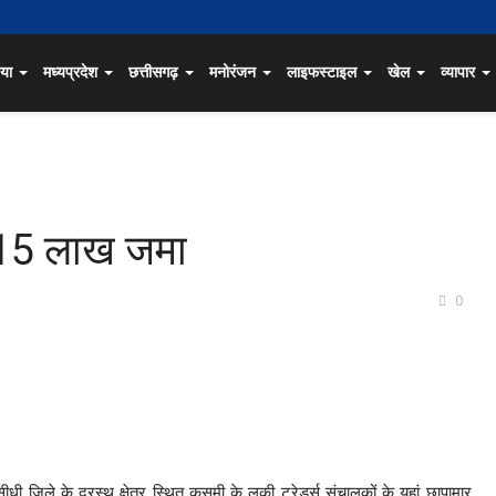
िया
मध्यप्रदेश
छत्तीसगढ़
मनोरंजन
लाइफस्टाइल
खेल
व्यापार
ा, 15 लाख जमा
0
धी जिले के दूरस्थ क्षेत्र स्थित कुसमी के लकी ट्रेडर्स संचालकों के यहां छापामार