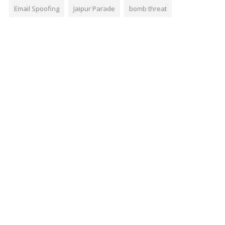
Email Spoofing
Jaipur Parade
bomb threat