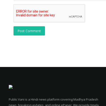
Post Comment
Public Vani is a Hindi news platform covering Madhya Pradesh
news, breaking updates, and online ePaper. We provide timely