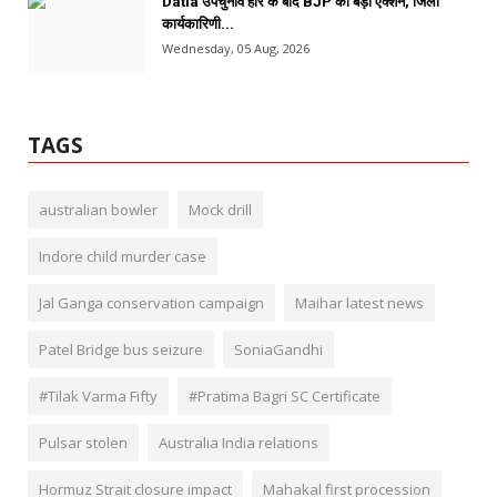
Datia उपचुनाव हार के बाद BJP का बड़ा एक्शन, जिला
कार्यकारिणी...
Wednesday, 05 Aug, 2026
TAGS
australian bowler
Mock drill
Indore child murder case
Jal Ganga conservation campaign
Maihar latest news
Patel Bridge bus seizure
SoniaGandhi
#Tilak Varma Fifty
#Pratima Bagri SC Certificate
Pulsar stolen
Australia India relations
Hormuz Strait closure impact
Mahakal first procession