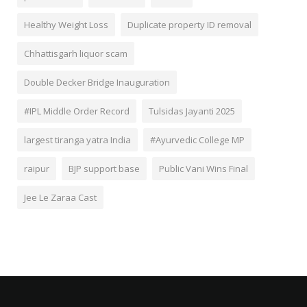
Healthy Weight Loss
Duplicate property ID removal
Chhattisgarh liquor scam
Double Decker Bridge Inauguration
#IPL Middle Order Record
Tulsidas Jayanti 2025
largest tiranga yatra India
#Ayurvedic College MP
raipur
BJP support base
Public Vani Wins Final
Jee Le Zaraa Cast