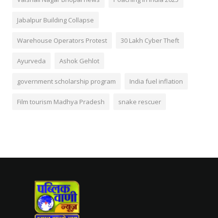
Jabalpur Building Collapse
Warehouse Operators Protest
30 Lakh Cyber Theft
Ayurveda
Ashok Gehlot
government scholarship program
India fuel inflation
Film tourism Madhya Pradesh
snake rescuer