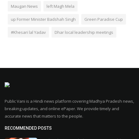
Maugan News
left Magh Mela
up Former Minister Badshah Singh
Green Paradise Cup
#Khesari lal Yadav
Dhar local leadership meetings
Public Vani is a Hindi news platform covering Madhya Pradesh news,
breaking updates, and online ePaper. We provide timely and
accurate news that matters to the people.
RECOMMENDED POSTS