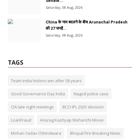
Senate...
Saturday, 08 Aug, 2026
China के नाम बदलने के बीच Arunachal Pradesh
की 27 जगहें...
Saturday, 08 Aug, 2026
TAGS
Team India historic win after 58 years
Good Governance Day India
Nagod police case
CIA late night meetings
BCCI IPL 2025 decision
LoanFraud
Anurag Kashyap Nishanchi Movie
Mohan Yadav Chhindwara
Bhopal Fire Breaking News