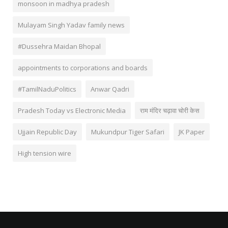
monsoon in madhya pradesh
Mulayam Singh Yadav family news
#Dussehra Maidan Bhopal
appointments to corporations and boards
#TamilNaduPolitics
Anwar Qadri
Pradesh Today vs Electronic Media
राम मंदिर चढ़ावा चोरी केस
Ujjain Republic Day
Mukundpur Tiger Safari
JK Paper
High tension wire