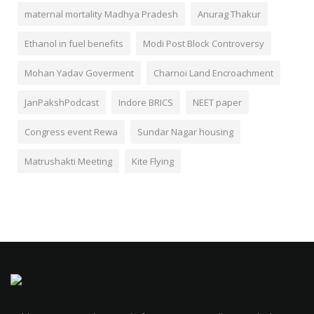
maternal mortality Madhya Pradesh
Anurag Thakur
Ethanol in fuel benefits
Modi Post Block Controversy
Mohan Yadav Goverment
Charnoi Land Encroachment
JanPakshPodcast
Indore BRICS
NEET paper
Congress event Rewa
Sundar Nagar housing
Matrushakti Meeting
Kite Flying