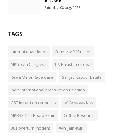
की 27 जगहें...
Saturday, 08 Aug, 2026
TAGS
International Honor
Former MP Minister
MP Youth Congress
US Pakistan oil deal
Rewa Minor Rape Case
Sanjay Kapoor Estate
India international pressure on Pakistan
GST impact on car prices
कोल्ड्रिफ कफ सिरप
MPBSE 12th Board Exam
Coffee Research
Bus overturn incident
#AnilJain #BJP