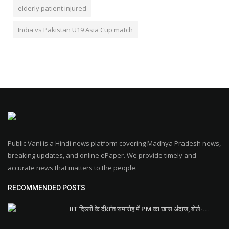
elderly patient injured
India vs Pakistan U19 Asia Cup match
Public Vani is a Hindi news platform covering Madhya Pradesh news,
breaking updates, and online ePaper. We provide timely and
accurate news that matters to the people.
RECOMMENDED POSTS
IIT दिल्ली के दीक्षांत समारोह में PM का खास अंदाज, बोले-...