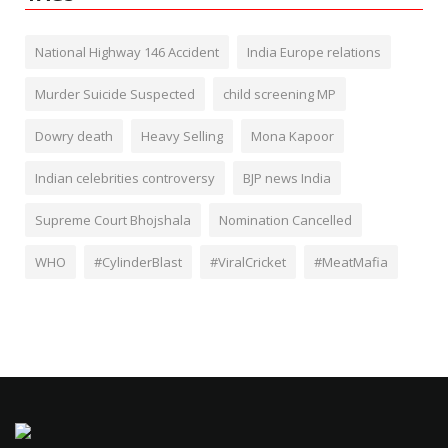
National Highway 146 Accident
India Europe relations
Murder Suicide Suspected
child screening MP
Dowry death
Heavy Selling
Mona Kapoor
Indian celebrities controversy
BJP news India
Supreme Court Bhojshala
Nomination Cancelled
WHO
#CylinderBlast
#ViralCricket
#MeatMafia