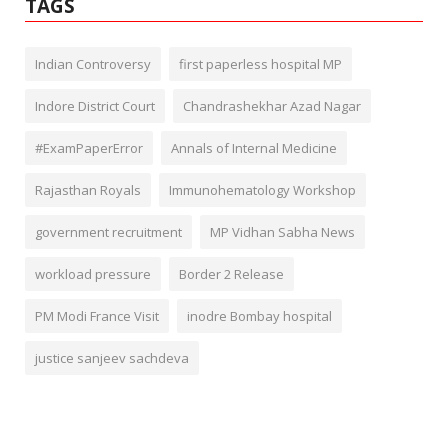
TAGS
Indian Controversy
first paperless hospital MP
Indore District Court
Chandrashekhar Azad Nagar
#ExamPaperError
Annals of Internal Medicine
Rajasthan Royals
Immunohematology Workshop
government recruitment
MP Vidhan Sabha News
workload pressure
Border 2 Release
PM Modi France Visit
inodre Bombay hospital
justice sanjeev sachdeva