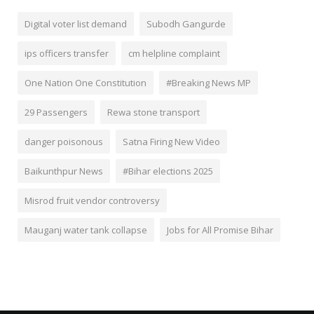
Digital voter list demand
Subodh Gangurde
ips officers transfer
cm helpline complaint
One Nation One Constitution
#Breaking News MP
29 Passengers
Rewa stone transport
danger poisonous
Satna Firing New Video
Baikunthpur News
#Bihar elections 2025
Misrod fruit vendor controversy
Mauganj water tank collapse
Jobs for All Promise Bihar